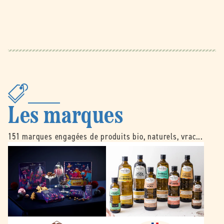
Les marques
151 marques engagées de produits bio, naturels, vrac...
B
É
e
m
l
i
l
l
e
e
d
N
o
o