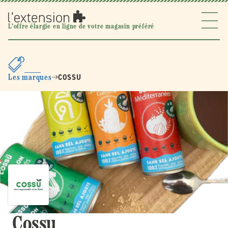
Ignorer et
passer au
contenu
l'extension
L'offre élargie en ligne de votre magasin préféré
COSSU
Les marques
Cossu